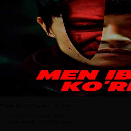
Megafilm reytingi:
10.0
/ 10
(5 ovoz)
IMDb
:
7.8
(164000 ovoz)
Kino Poisk
:
7.6
(117000 ovoz)