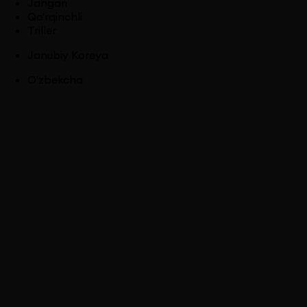
Jangari
Qo'rqinchli
Triller
Janubiy Koreya
O'zbekcha