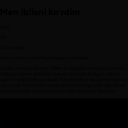
Men iblisni ko'rdim
2010
18
+
124
daqiqa
Shov-shuvli va shafqatsiz qasos dramasi.
Ushbu Janubiy Koreya trilleri o'z qallig'ini shafqatsizlarcha
o'ldirgan seriali qotildan qasos olmoqchi bo'lgan maxfiy
agent haqida hikoya qiladi. Filmda qasos va nafrat insonni
qanchalik tubanlikka yetaklashi mumkinligi juda og'riqli va
qonli sahnalar orqali mahorat bilan ko'rsatib berilgan.