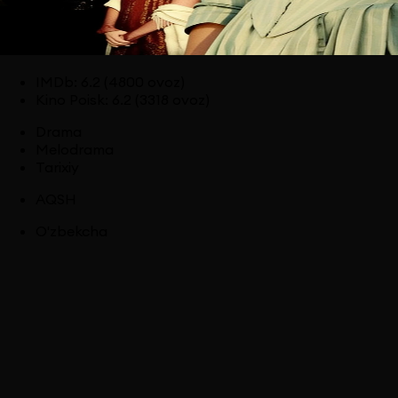
IMDb
:
6.2
(4800 ovoz)
Kino Poisk
:
6.2
(3318 ovoz)
Drama
Melodrama
Tarixiy
AQSH
O'zbekcha