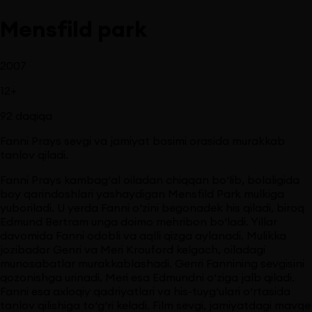
Mensfild park
2007
12
+
92
daqiqa
Fanni Prays sevgi va jamiyat bosimi orasida murakkab
tanlov qiladi.
Fanni Prays kambag‘al oiladan chiqqan bo‘lib, bolaligida
boy qarindoshlari yashaydigan Mensfild Park mulkiga
yuboriladi. U yerda Fanni o‘zini begonadek his qiladi, biroq
Edmund Bertram unga doimo mehribon bo‘ladi. Yillar
davomida Fanni odobli va aqlli qizga aylanadi. Mulikka
jozibador Genri va Meri Krouford kelgach, oiladagi
munosabatlar murakkablashadi. Genri Fannining sevgisini
qozonishga urinadi, Meri esa Edmundni o‘ziga jalb qiladi.
Fanni esa axloqiy qadriyatlari va his-tuyg‘ulari o‘rtasida
tanlov qilishiga to‘g‘ri keladi. Film sevgi, jamiyatdagi mavqe