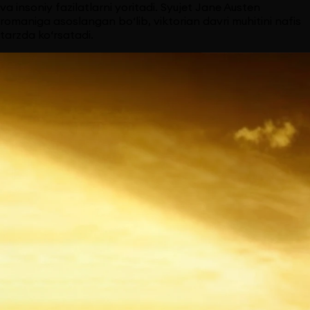
va insoniy fazilatlarni yoritadi. Syujet Jane Austen
romaniga asoslangan bo‘lib, viktorian davri muhitini nafis
tarzda ko‘rsatadi.