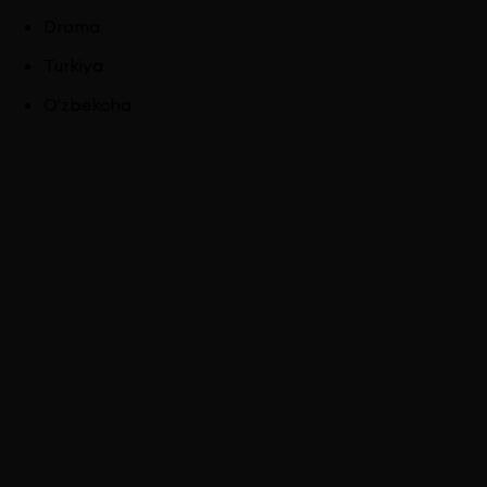
Drama
Turkiya
O'zbekcha