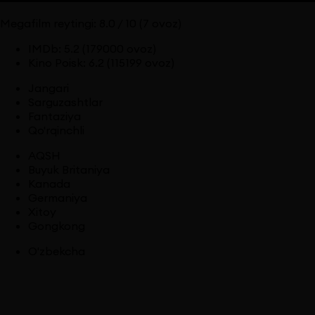
Megafilm reytingi:
8.0
/ 10
(7 ovoz)
IMDb
:
5.2
(179000 ovoz)
Kino Poisk
:
6.2
(115199 ovoz)
Jangari
Sarguzashtlar
Fantaziya
Qo'rqinchli
AQSH
Buyuk Britaniya
Kanada
Germaniya
Xitoy
Gongkong
O'zbekcha