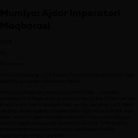
Mumiya: Ajdar Imperatori
Maqbarasi
2008
18
+
111
daqiqa
O’Konnelllarning o‘g‘li Ajdaho Imperatorini uyg‘otadi. Oila
qadimiy yovuzlikni to‘xtatishi kerak.
«Mumiya: Ajdar Imperatori qabri» (2008) — mashhur
sarguzasht trilogiyasining uchinchi qismi. Rik O’Konnell va
Evelin tinch hayot kechirishadi, ammo ularning o‘g‘li Aleks
qadimiy Xitoy Ajdaho Imperatorini uyg‘otib yuboradi. Sehr
bilan la’natlangan hukmdor turli afsonaviy maxluqlarga
aylana oladi va dunyoni egallashni istaydi. O’Konnelllar
oilasi Sharq afsonalari va sehrli kuchlarga qarshi
kurashishga majbur bo‘ladi.