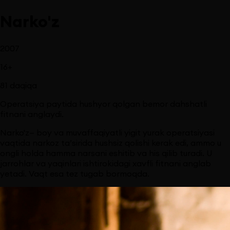
Narko'z
2007
16
+
81
daqiqa
Operatsiya paytida hushyor qolgan bemor dahshatli
fitnani anglaydi.
Narko'z— boy va muvaffaqiyatli yigit yurak operatsiyasi
vaqtida narkoz ta’sirida hushsiz qolishi kerak edi, ammo u
ongli holda hamma narsani eshitib va his qilib turadi. U
jarrohlar va yaqinlari ishtirokidagi xavfli fitnani anglab
yetadi. Vaqt esa tez tugab bormoqda.