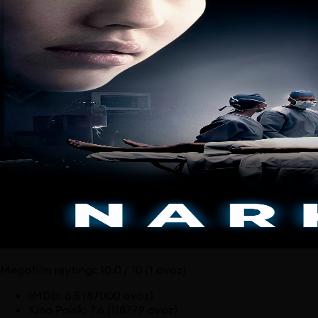
Megafilm reytingi:
10.0
/ 10
(1 ovoz)
IMDb
:
6.5
(87000 ovoz)
Kino Poisk
:
7.6
(118779 ovoz)