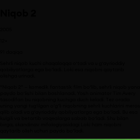
Niqob 2
2005
12
+
91
daqiqa
Sehrli niqob kuchi chaqaloqqa o‘tadi va u g‘ayrioddiy
qobiliyatlarga ega bo‘ladi. Loki esa niqobni qaytarib
olishga urinadi.
“Niqob 2” — komedik fantastik film bo‘lib, sehrli niqob yana
paydo bo‘lishi bilan boshlanadi. Yosh animator Tim Avery
tasodifan bu niqobning kuchiga duch keladi. Tez orada
uning yangi tug‘ilgan o‘g‘li niqobning sehrli kuchlarini meros
qilib oladi va g‘ayrioddiy qobiliyatlarga ega bo‘ladi. Bu esa
kulgili va betartib voqealarga sabab bo‘ladi. Shu bilan
birga, skandinav mifologiyasidagi Loki ham niqobni
qaytarib olish uchun paydo bo‘ladi.