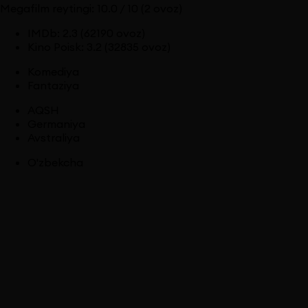
Megafilm reytingi:
10.0
/ 10
(2 ovoz)
IMDb
:
2.3
(62190 ovoz)
Kino Poisk
:
3.2
(32835 ovoz)
Komediya
Fantaziya
AQSH
Germaniya
Avstraliya
O'zbekcha