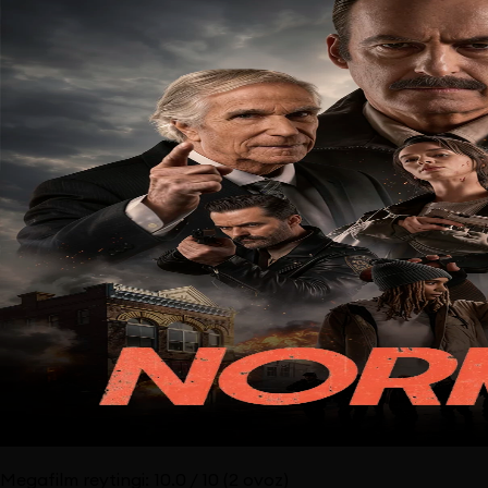
Megafilm reytingi:
10.0
/ 10
(2 ovoz)