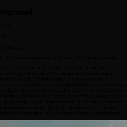
Normal
2025
18
+
92
daqiqa
Sherif kichik shahardagi yirik jinoyat fitnasini fosh qiladi.
Ulis ismli tajribali huquq-tartibot xodimi Minnesota
shtatidagi Normal shaharchasiga vaqtinchalik sherif
sifatida keladi. Dastlab shahar tinch va osoyishta
ko‘rinadi, biroq bank talonchiligi ortidan u butun shaharga
yoyilgan yirik jinoiy fitnani fosh qiladi. Mahalliy hokimiyat,
politsiya va jinoyatchilar o‘rtasidagi yashirin aloqalar asta-
sekin yuzaga chiqadi. Ulis omon qolish va haqiqatni ochish
uchun xavfli kurashga kirishadi. Film qora yumor, jangari
sahnalar va kriminal triller elementlarini uyg‘unlashtiradi.