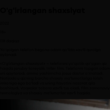
O'g'irlangan shaxsiyat
2022
18
+
118
daqiqa
Yo‘qolgan telefon begona odam qo‘lida xavfli qurolga
aylanadi.
«O'g'irlangan shaxsiyat» — telefonini yo‘qotib qo‘ygan qiz
haqida janubiy koreyalik triller film. Telefonni topgan odam
uni qaytaradi, ammo yashirincha josus dastur o‘rnatadi.
Natijada u qizning barcha shaxsiy ma’lumotlariga kirish
imkoniga ega bo‘ladi va uning hayotini nazorat qila
boshlaydi. Voqealar tobora xavfli tus oladi. Film zamonaviy
texnologiya va shaxsiy ma’lumotlar xavfi haqida.