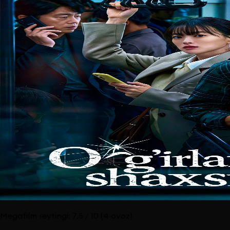
Megafilm reytingi:
7.5
/ 10
(4 ovoz)