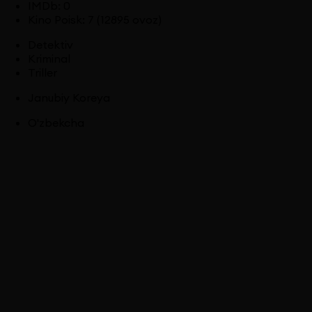
IMDb
:
0
Kino Poisk
:
7
(12895 ovoz)
Detektiv
Kriminal
Triller
Janubiy Koreya
O'zbekcha