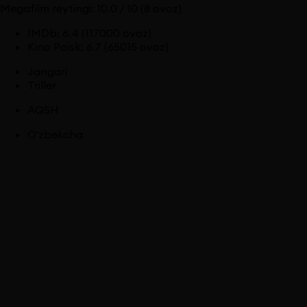
Megafilm reytingi:
10.0
/ 10
(8 ovoz)
IMDb
:
6.4
(117000 ovoz)
Kino Poisk
:
6.7
(65015 ovoz)
Jangari
Triller
AQSH
O'zbekcha