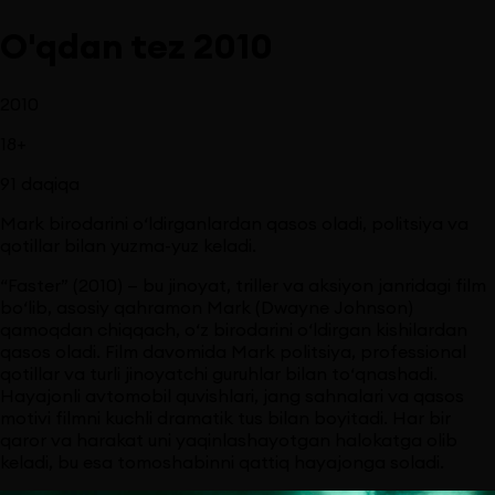
O'qdan tez 2010
2010
18
+
91
daqiqa
Mark birodarini o‘ldirganlardan qasos oladi, politsiya va
qotillar bilan yuzma-yuz keladi.
“Faster” (2010) — bu jinoyat, triller va aksiyon janridagi film
bo‘lib, asosiy qahramon Mark (Dwayne Johnson)
qamoqdan chiqqach, o‘z birodarini o‘ldirgan kishilardan
qasos oladi. Film davomida Mark politsiya, professional
qotillar va turli jinoyatchi guruhlar bilan to‘qnashadi.
Hayajonli avtomobil quvishlari, jang sahnalari va qasos
motivi filmni kuchli dramatik tus bilan boyitadi. Har bir
qaror va harakat uni yaqinlashayotgan halokatga olib
keladi, bu esa tomoshabinni qattiq hayajonga soladi.