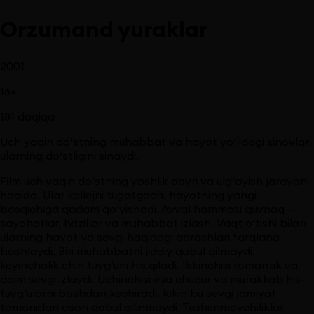
Orzumand yuraklar
2001
16
+
181
daqiqa
Uch yaqin do‘stning muhabbat va hayot yo‘lidagi sinovlari
ularning do‘stligini sinaydi,
Film uch yaqin do‘stning yoshlik davri va ulg‘ayish jarayoni
haqida. Ular kollejni tugatgach, hayotning yangi
bosqichiga qadam qo‘yishadi. Avval hammasi quvnoq —
sayohatlar, hazillar va muhabbat izlash. Vaqt o‘tishi bilan
ularning hayot va sevgi haqidagi qarashlari farqlana
boshlaydi. Biri muhabbatni jiddiy qabul qilmaydi,
keyinchalik chin tuyg‘uni his qiladi. Ikkinchisi romantik va
doim sevgi izlaydi. Uchinchisi esa chuqur va murakkab his-
tuyg‘ularni boshdan kechiradi, lekin bu sevgi jamiyat
tomonidan oson qabul qilinmaydi. Tushunmovchiliklar