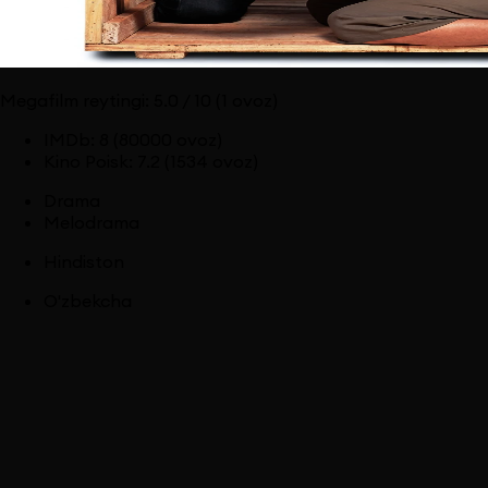
Megafilm reytingi:
5.0
/ 10
(1 ovoz)
IMDb
:
8
(80000 ovoz)
Kino Poisk
:
7.2
(1534 ovoz)
Drama
Melodrama
Hindiston
O'zbekcha