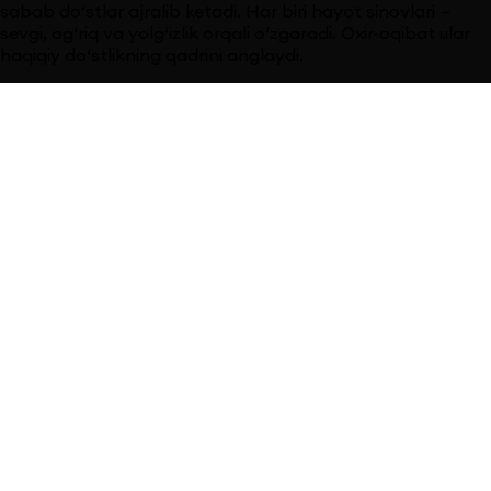
sabab do‘stlar ajralib ketadi. Har biri hayot sinovlari —
sevgi, og‘riq va yolg‘izlik orqali o‘zgaradi. Oxir-oqibat ular
haqiqiy do‘stlikning qadrini anglaydi.