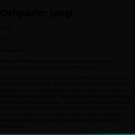
Oshpazlar jangi
2022
18
+
88
daqiqa
Oshpaz Mikel va uning otasi Xuan oshxona orqali
munosabatlarini tiklashga harakat qiladi.
Oshpazlar jangi— Mashhur oshpaz Mikel o‘z restoranini
rivojlantirishga urinadi, ammo uning hayoti kutilmaganda
o‘zgaradi. U uzoq yillardan beri ko‘rinmagan otasi Xuan
bilan uchrashadi. Xuan o‘tmishda taniqli oshpaz bo‘lgan,
ammo xotirasini yo‘qotgan. Ular birga ishlay boshlashadi:
Mikel zamonaviy oshxonani rivojlantiradi, Xuan esa eski
an’anaviy retseptlarni eslaydi. Otayu o‘g‘il o‘rtasidagi
munosabatlar va oshxona raqobati ularni sinovdan
o‘tkazadi.