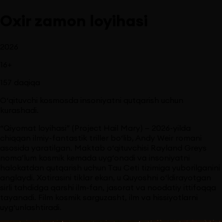
Oxir zamon loyihasi
2026
16
+
157
daqiqa
O‘qituvchi kosmosda insoniyatni qutqarish uchun
kurashadi.
“Qiyomat loyihasi” (Project Hail Mary) — 2026-yilda
chiqqan ilmiy-fantastik triller bo‘lib, Andy Weir romani
asosida yaratilgan. Maktab o‘qituvchisi Rayland Greys
noma’lum kosmik kemada uyg‘onadi va insoniyatni
halokatdan qutqarish uchun Tau Ceti tizimiga yuborilganini
anglaydi. Xotirasini tiklar ekan, u Quyoshni o‘ldirayotgan
sirli tahdidga qarshi ilm-fan, jasorat va noodatiy ittifoqqa
tayanadi. Film kosmik sarguzasht, ilm va hissiyotlarni
uyg‘unlashtiradi.