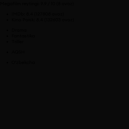
Megafilm reytingi:
9.9
/ 10
(8 ovoz)
IMDb
:
8.4
(127808 ovoz)
Kino Poisk
:
8.4
(132603 ovoz)
Drama
Fantastika
Triller
AQSH
O'zbekcha