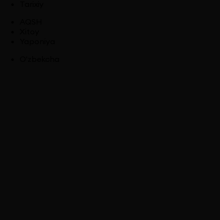
Tarixiy
AQSH
Xitoy
Yaponiya
O'zbekcha