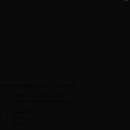
Megafilm reytingi:
8.5
/ 10
(6 ovoz)
IMDb
:
7.7
(467000 ovoz)
Kino Poisk
:
8.3
(490531 ovoz)
Detektiv
Drama
Triller