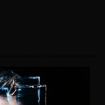
ish uchun yo'llanma beradi. Tez orada Nikolasning hayoti