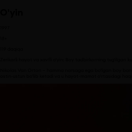
O'yin
1997
18
+
119
daqiqa
Zerikarli hayot va xavfli o'yin: Boy tadbirkorning tug'ilgan 
Nikolas Van Orton — hamma narsaga ega bo'lgan boy bankir. 
ostin-ustun bo'lib ketadi va u hayot-mamot o'rtasidagi haqi