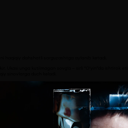
kuni haqiqiy dahshatli sarguzashtga aylanib ketadi.
Ukasi unga kutilmagan sovg'a — sirli "O'yin"da ishtirok et
qiy sinovlarga duch keladi.