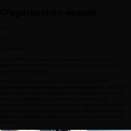
O'zgaruvchan voqelik
2011
16
+
104
daqiqa
Taqdir rejasiga qarshi isyon boshlanmoqda. Maxfiy
agentlar va katta muhabbat o‘rtasidagi kurash. Erkin
tanlov haqida drama.
Muvaffaqiyatli siyosatchi o‘z hayoti sirli tashkilot
tomonidan tuzilgan reja asosida boshqarilishini tasodifan
bilib qoladi. Taqdir chiziqlarini tuzatuvchi agentlar uning
sevgan ayoli bilan birga bo‘lishiga qarshilik qiladi.
Qahramon tizimga qarshi chiqib, o‘z tanlovi va chinakam
muhabbati uchun kurashishga qaror qiladi. Bu asar inson
irodasi va peshona tushunchasi o‘rtasidagi kurashni aks
ettiradi.