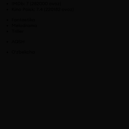
IMDb
:
7
(282000 ovoz)
Kino Poisk
:
7.4
(220182 ovoz)
Fantastika
Melodrama
Triller
AQSH
O'zbekcha