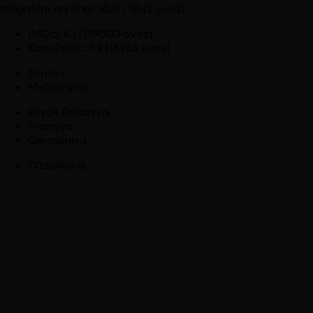
Megafilm reytingi:
10.0
/ 10
(2 ovoz)
IMDb
:
8.1
(139000 ovoz)
Kino Poisk
:
7.9
(18965 ovoz)
Drama
Melodrama
Buyuk Britaniya
Fransiya
Germaniya
O'zbekcha