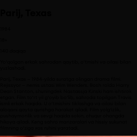
Parij, Texas
1984
18
+
140
daqiqa
Yo‘qolgan erkak sahrodan qaytib, o‘tmishi va oilasi bilan
yuzlashadi.
Parij, Texas — 1984-yilda suratga olingan drama filmi.
Rejissyor — nemis ustasi Wim Wenders. Bosh rolda Harry
Dean Stanton, shuningdek Nastassja Kinski ham ishtirok
etgan. Film to‘rt yil g‘oyib bo‘lib, sahroda topilgan Travis
ismli erkak haqida. U o‘tmishini tiklashga va oilasi bilan
aloqani qayta qurishga harakat qiladi. Film yolg‘izlik,
pushaymonlik va sevgi haqida sokin, chuqur ohangda
hikoya qiladi. Keng sahro manzaralari va hissiy sukunat
filmning o‘ziga xos ruhini yaratadi.