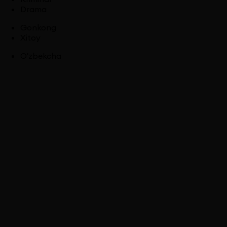
Drama
Gonkong
Xitoy
O'zbekcha