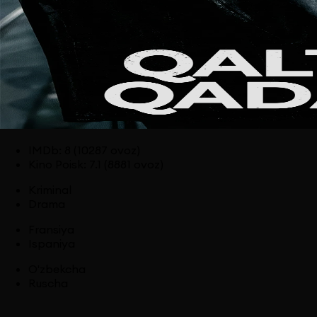
IMDb
:
8
(10287 ovoz)
Kino Poisk
:
7.1
(8881 ovoz)
Kriminal
Drama
Fransiya
Ispaniya
O'zbekcha
Ruscha