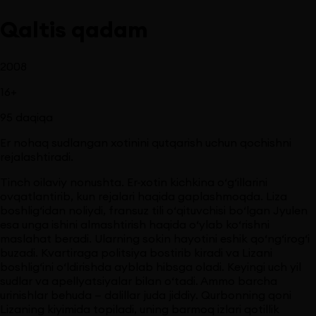
Qaltis qadam
2008
16
+
95
daqiqa
Er nohaq sudlangan xotinini qutqarish uchun qochishni
rejalashtiradi.
Tinch oilaviy nonushta. Er-xotin kichkina o‘g‘illarini
ovqatlantirib, kun rejalari haqida gaplashmoqda. Liza
boshlig‘idan noliydi, fransuz tili o‘qituvchisi bo‘lgan Jyulen
esa unga ishini almashtirish haqida o‘ylab ko‘rishni
maslahat beradi. Ularning sokin hayotini eshik qo‘ng‘irog‘i
buzadi. Kvartiraga politsiya bostirib kiradi va Lizani
boshlig‘ini o‘ldirishda ayblab hibsga oladi. Keyingi uch yil
sudlar va apellyatsiyalar bilan o‘tadi. Ammo barcha
urinishlar behuda — dalillar juda jiddiy. Qurbonning qoni
Lizaning kiyimida topiladi, uning barmoq izlari qotillik