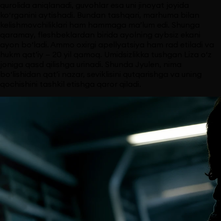
qurolida aniqlanadi, guvohlar esa uni jinoyat joyida
ko‘rganini aytishadi. Bundan tashqari, marhuma bilan
kelishmovchiliklari ham hammaga ma’lum edi. Shunga
qaramay, fleshbeklardan birida ayolning aybsiz ekani
ayon bo‘ladi. Ammo oxirgi apellyatsiya ham rad etiladi va
hukm qat’iy — 20 yil qamoq. Umidsizlikka tushgan Liza o‘z
joniga qasd qilishga urinadi. Shunda Jyulen, nima
bo‘lishidan qat’i nazar, seviklisini qutqarishga va uning
qochishini tashkil etishga qaror qiladi.