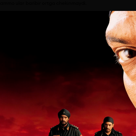
ammo ular baribir ortga chekinmaydi.