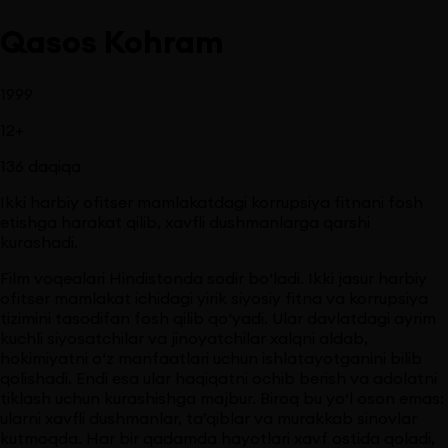
Qasos Kohram
1999
12
+
136
daqiqa
Ikki harbiy ofitser mamlakatdagi korrupsiya fitnani fosh
etishga harakat qilib, xavfli dushmanlarga qarshi
kurashadi.
Film voqealari Hindistonda sodir bo‘ladi. Ikki jasur harbiy
ofitser mamlakat ichidagi yirik siyosiy fitna va korrupsiya
tizimini tasodifan fosh qilib qo‘yadi. Ular davlatdagi ayrim
kuchli siyosatchilar va jinoyatchilar xalqni aldab,
hokimiyatni o‘z manfaatlari uchun ishlatayotganini bilib
qolishadi. Endi esa ular haqiqatni ochib berish va adolatni
tiklash uchun kurashishga majbur. Biroq bu yo‘l oson emas:
ularni xavfli dushmanlar, ta’qiblar va murakkab sinovlar
kutmoqda. Har bir qadamda hayotlari xavf ostida qoladi,