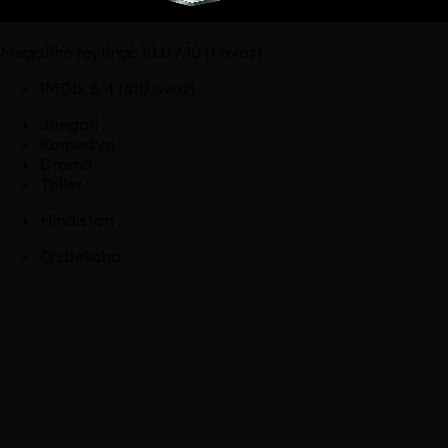
Megafilm reytingi:
10.0
/ 10
(1 ovoz)
IMDb
:
5.4
(810 ovoz)
Jangari
Komediya
Drama
Triller
Hindiston
O'zbekcha