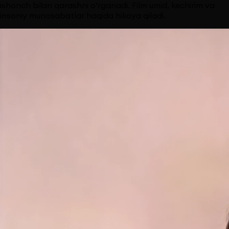
ishonch bilan qarashni o‘rganadi. Film umid, kechirim va
insoniy munosabatlar haqida hikoya qiladi.