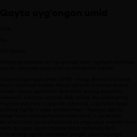
Qayta uyg'ongan umid
1998
16
+
103
daqiqa
Erining xiyonatidan so‘ng ayol qizi bilan tug‘ilgan shahriga
qaytib, hayotda yana umid va muhabbat topadi.
«Qayta uyg'ongan umid» (1998) — sevgi, xiyonat va yangi
hayot boshlash haqida hikoya qiluvchi romantik drama
filmidir. Asosiy qahramon Birdi Pruitt erining xiyonatini
televizion tok-shou paytida bilib qoladi. Bu voqea uning
hayotini butunlay o‘zgartirib yuboradi. U qizi bilan birga
o‘zining tug‘ilib o‘sgan shaharchasi — Texasga qaytib,
yangi hayot boshlashga harakat qiladi. U yerda eski
do‘stlari bilan yana uchrashadi va unga uzoq vaqtdan beri
mehr qo‘ygan Justin Matisse bilan tanishadi. Birdi
o‘tmishdagi og‘riqli xotiralarni yengib, yana hayotga