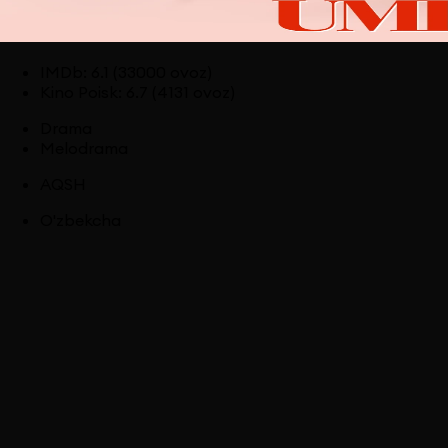
IMDb
:
6.1
(33000 ovoz)
Kino Poisk
:
6.7
(4131 ovoz)
Drama
Melodrama
AQSH
O'zbekcha