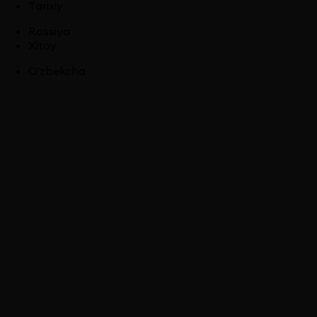
Tarixiy
Rossiya
Xitoy
O'zbekcha