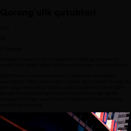
Qorong'ulik qutublari
2011
18
+
97
daqiqa
Omadsiz yozuvchi miya faoliyatini 100% ga oshiruvchi
maxfiy dori qabul qiladi va hayoti butunlay o'zgarib ketadi.
Eddi Morra ismli yozuvchi hayoti inqirozga uchragan
paytda NZT deb nomlangan maxfiy dorini sinab ko'radi. Bu
dori unga fenomenal xotira, tezkor tahlil va cheksiz bilim
beradi. Biroq, dorining nojo'ya ta'sirlari va unga egalik
qilmoqchi bo'lgan xavfli kuchlar Eddining hayotini katta
xavf ostiga qo'yadi.