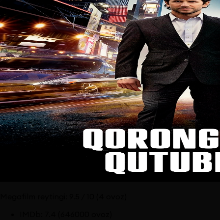
Megafilm reytingi:
9.5
/ 10
(4 ovoz)
IMDb
:
7.4
(646000 ovoz)