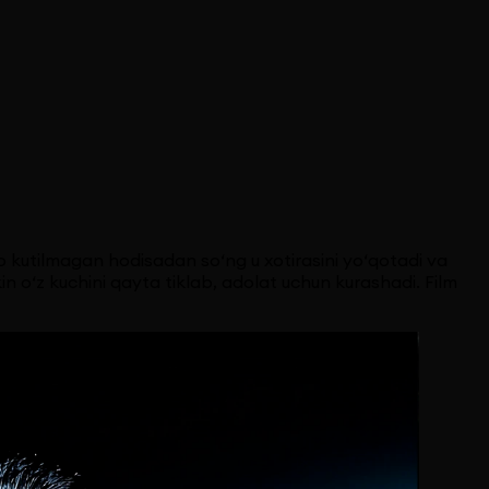
o kutilmagan hodisadan so‘ng u xotirasini yo‘qotadi va
o‘z kuchini qayta tiklab, adolat uchun kurashadi. Film