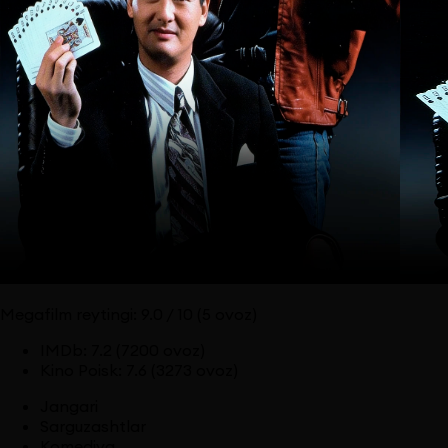
Megafilm reytingi:
9.0
/ 10
(5 ovoz)
IMDb
:
7.2
(7200 ovoz)
Kino Poisk
:
7.6
(3273 ovoz)
Jangari
Sarguzashtlar
Komediya