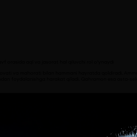
f orasida aql va jasorat hal qiluvchi rol o‘ynaydi
zakovati va mahorati bilan hammani hayratda qoldiradi. Amm
an foydalanishga harakat qiladi. Qahramon esa asta-sekin 