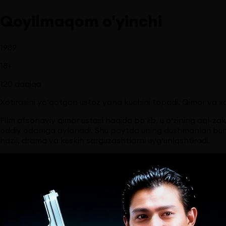
Qoyilmaqom o'yinchi
1989
18
+
120
daqiqa
Xotirasini yo‘qotgan ustoz yana kuchini topadi. Qimor va xav
Film afsonaviy qimor ustasi haqida bo‘lib, u o‘zining aql-
oddiy odamga aylanadi. Shu paytda uning dushmanlari bund
hazil, drama va keskin sarguzashtlarni uyg‘unlashtiradi.