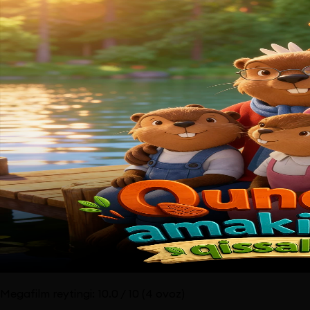
Megafilm reytingi:
10.0
/ 10
(4 ovoz)