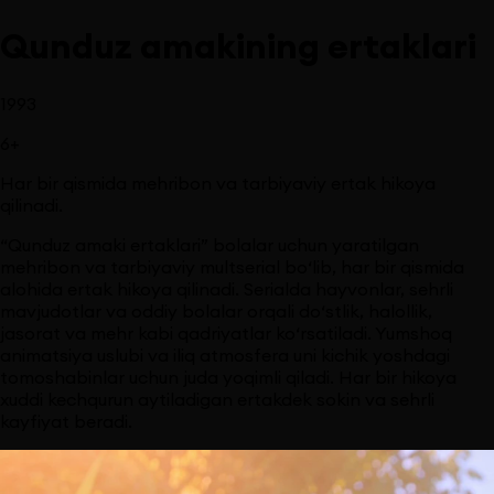
Qunduz amakining ertaklari
1993
6
+
Har bir qismida mehribon va tarbiyaviy ertak hikoya
qilinadi.
“Qunduz amaki ertaklari” bolalar uchun yaratilgan
mehribon va tarbiyaviy multserial bo‘lib, har bir qismida
alohida ertak hikoya qilinadi. Serialda hayvonlar, sehrli
mavjudotlar va oddiy bolalar orqali do‘stlik, halollik,
jasorat va mehr kabi qadriyatlar ko‘rsatiladi. Yumshoq
animatsiya uslubi va iliq atmosfera uni kichik yoshdagi
tomoshabinlar uchun juda yoqimli qiladi. Har bir hikoya
xuddi kechqurun aytiladigan ertakdek sokin va sehrli
kayfiyat beradi.