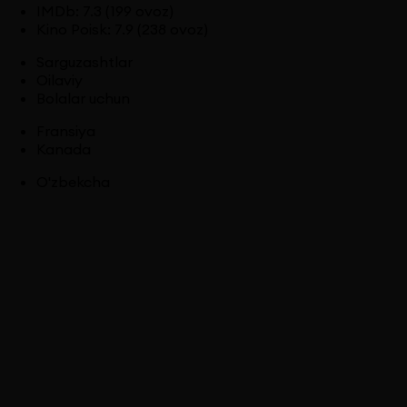
IMDb
:
7.3
(199 ovoz)
Kino Poisk
:
7.9
(238 ovoz)
Sarguzashtlar
Oilaviy
Bolalar uchun
Fransiya
Kanada
O'zbekcha