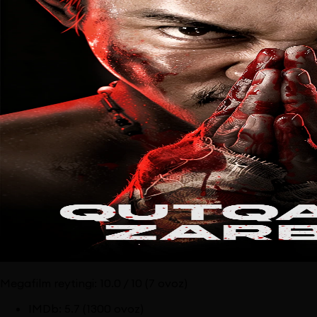
Megafilm reytingi:
10.0
/ 10
(7 ovoz)
IMDb
:
5.7
(1300 ovoz)