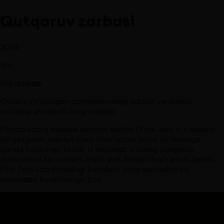
Qutqaruv zarbasi
2024
16
+
105
daqiqa
Oilasini yo‘qotgan qahramonning adolat va qasos
yo‘lidagi shiddatli jangi haqida.
Filmda sobiq maxsus kuchlar xodimi (Toni Jaa) o‘z oilasini
yo‘qotgach, adolat izlab shafqatsiz jinoiy to‘dalarga
qarshi kurashga kiradi. U nafaqat o‘zining jangovar
mahoratini ko‘rsatishi, balki yirik fitnani fosh etishi kerak.
Film Toni Jaa ijrosidagi betakror jang sahnalari va
murosasiz kurashlarga boy.