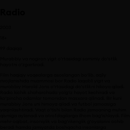
Radio
2003
18
+
99
daqiqa
Murabbiy va nogiron yigit o‘rtasidagi samimiy do‘stlik
hayotni o‘zgartiradi.
Film haqiqiy voqealarga asoslangan bo‘lib, aqliy
rivojlanishida muammosi bor Radio laqabli yigit va
murabbiy Harold Jons o‘rtasidagi do‘stlikni hikoya qiladi.
Radio kichik shaharchada yolg‘iz hayot kechiradi va
ko‘pincha odamlar tomonidan masxara qilinadi. Bir kuni
murabbiy Jons uni himoya qiladi va futbol jamoasiga
yaqinlashtiradi. Vaqt o‘tishi bilan Radio jamoaning muhim
qismiga aylanadi va atrofdagilarga ilhom bag‘ishlaydi. Film
mehr-oqibat, insoniylik va bag‘rikenglik g‘oyalarini ochib
beradi hamda jamiyatda boshqacha insonlarga