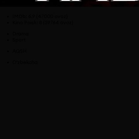
IMDb
:
6.9
(47000 ovoz)
Kino Poisk
:
8
(39764 ovoz)
Drama
Sport
AQSH
O'zbekcha