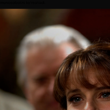
munosabatni ko‘rsatadi.