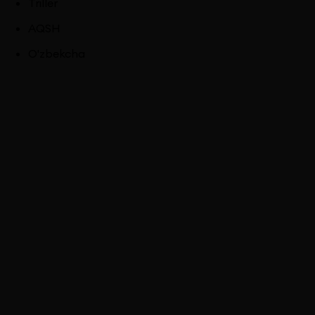
Triller
AQSH
O'zbekcha