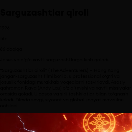
Sarguzashtlar qiroli
1996
16
+
86
daqiqa
Josus va o‘g‘ri xavfli sarguzashtlarga kirib qoladi.
“Sarguzashtlar qiroli” (The Adventurers) — Hong Kong
jangari-sarguzasht filmi bo‘lib, u professional o‘g‘ri va
josuslik fonidagi murakkab voqealarni tasvirlaydi. Asosiy
qahramon Rayd (Andy Lau) o‘z o‘tmishi va xavfli missiyalar
orasida qoladi. U qasos va sirli tashkilotlar bilan to‘qnash
keladi. Filmda sevgi, xiyonat va global jinoyat mavzulari
ochiladi.