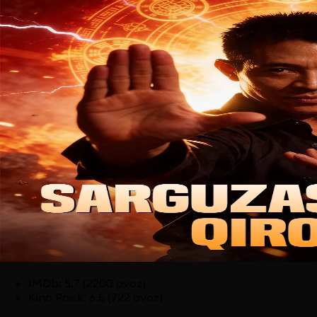
IMDb
:
5.7
(2200 ovoz)
Kino Poisk
:
6.5
(722 ovoz)