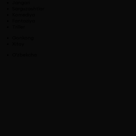
Jangari
Sarguzashtlar
Komediya
Fantaziya
Triller
Gonkong
Xitoy
O'zbekcha