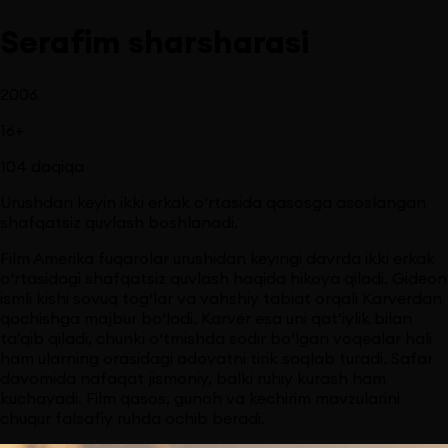
Serafim sharsharasi
2006
16
+
104
daqiqa
Urushdan keyin ikki erkak o‘rtasida qasosga asoslangan
shafqatsiz quvlash boshlanadi.
Film Amerika fuqarolar urushidan keyingi davrda ikki erkak
o‘rtasidagi shafqatsiz quvlash haqida hikoya qiladi. Gideon
ismli kishi sovuq tog‘lar va vahshiy tabiat orqali Karverdan
qochishga majbur bo‘ladi. Karver esa uni qat’iylik bilan
ta’qib qiladi, chunki o‘tmishda sodir bo‘lgan voqealar hali
ham ularning orasidagi adovatni tirik saqlab turadi. Safar
davomida nafaqat jismoniy, balki ruhiy kurash ham
kuchayadi. Film qasos, gunoh va kechirim mavzularini
chuqur falsafiy ruhda ochib beradi.