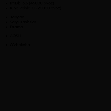
IMDb
:
6.6
(45000 ovoz)
Kino Poisk
:
7.1
(20000 ovoz)
Jangari
Sarguzashtlar
Drama
AQSH
O'zbekcha