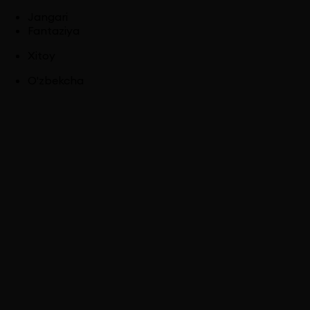
Jangari
Fantaziya
Xitoy
O'zbekcha