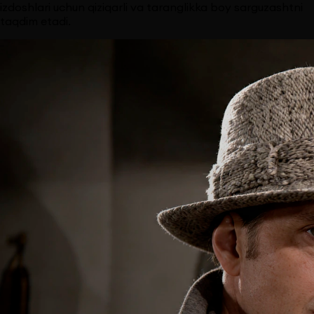
izdoshlari uchun qiziqarli va taranglikka boy sarguzashtni
taqdim etadi.