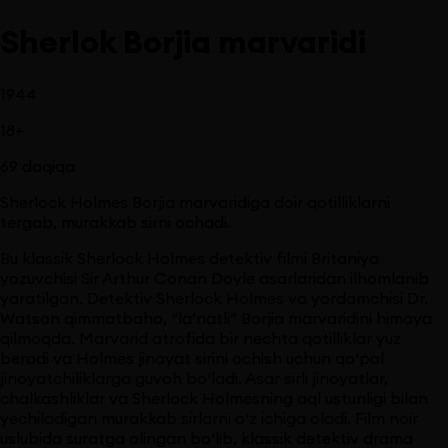
Sherlok Borjia marvaridi
1944
18
+
69
daqiqa
Sherlock Holmes Borjia marvaridiga doir qotilliklarni
tergab, murakkab sirni ochadi.
Bu klassik Sherlock Holmes detektiv filmi Britaniya
yozuvchisi Sir Arthur Conan Doyle asarlaridan ilhomlanib
yaratilgan. Detektiv Sherlock Holmes va yordamchisi Dr.
Watson qimmatbaho, “la’natli” Borjia marvaridini himoya
qilmoqda. Marvarid atrofida bir nechta qotilliklar yuz
beradi va Holmes jinoyat sirini ochish uchun qo‘pol
jinoyatchiliklarga guvoh bo‘ladi. Asar sirli jinoyatlar,
chalkashliklar va Sherlock Holmesning aql ustunligi bilan
yechiladigan murakkab sirlarni o‘z ichiga oladi. Film noir
uslubida suratga olingan bo‘lib, klassik detektiv drama