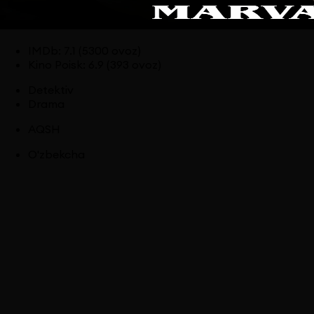
IMDb
:
7.1
(5300 ovoz)
Kino Poisk
:
6.9
(393 ovoz)
Detektiv
Drama
AQSH
O'zbekcha