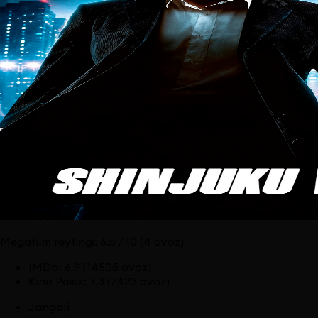
Megafilm reytingi:
6.5
/ 10
(4 ovoz)
IMDb
:
6.9
(14505 ovoz)
Kino Poisk
:
7.3
(7423 ovoz)
Jangari