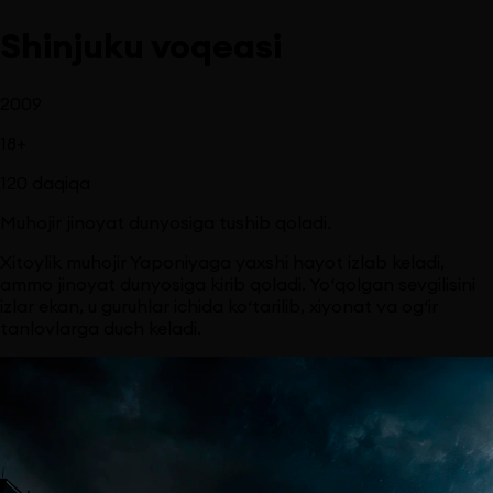
Shinjuku voqeasi
2009
18
+
120
daqiqa
Muhojir jinoyat dunyosiga tushib qoladi.
Xitoylik muhojir Yaponiyaga yaxshi hayot izlab keladi,
ammo jinoyat dunyosiga kirib qoladi. Yo‘qolgan sevgilisini
izlar ekan, u guruhlar ichida ko‘tarilib, xiyonat va og‘ir
tanlovlarga duch keladi.