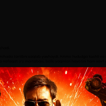
shadi.
archada tartibni saqlab yashaydi. Ammo hududga kuchli va 
a nafaqat o‘z martabasi, balki yaqinlari hayotini ham xavf 