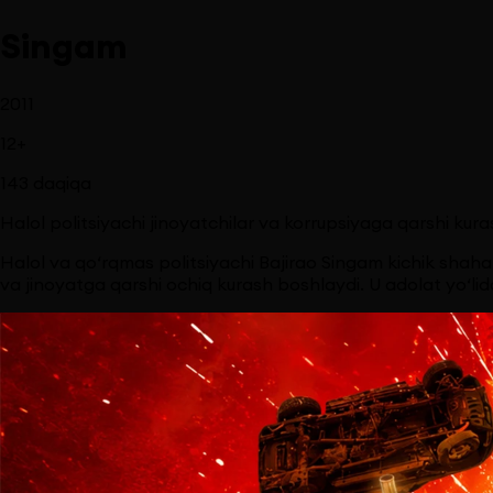
Singam
2011
12
+
143
daqiqa
Halol politsiyachi jinoyatchilar va korrupsiyaga qarshi kura
Halol va qo‘rqmas politsiyachi Bajirao Singam kichik shah
va jinoyatga qarshi ochiq kurash boshlaydi. U adolat yo‘lid