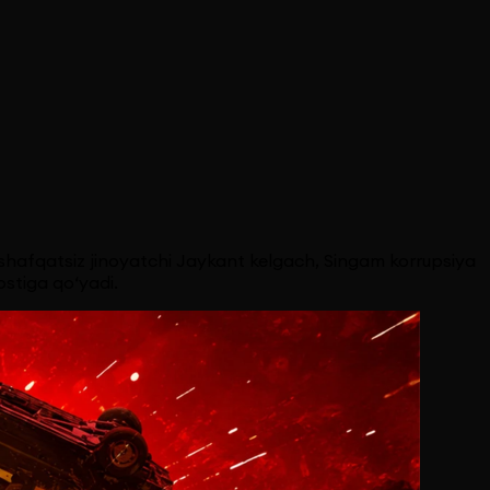
shafqatsiz jinoyatchi Jaykant kelgach, Singam korrupsiya
ostiga qo‘yadi.