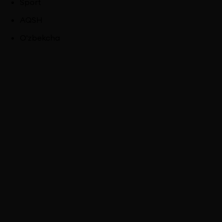
Sport
AQSH
O'zbekcha