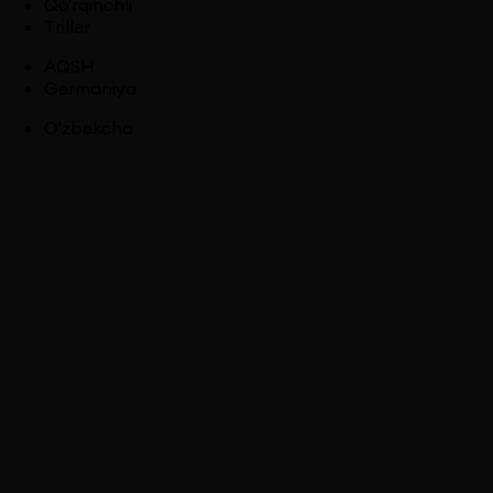
Qo'rqinchli
Triller
AQSH
Germaniya
O'zbekcha