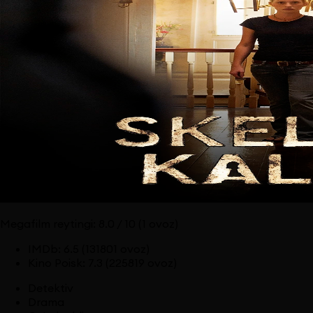
Megafilm reytingi:
8.0
/ 10
(1 ovoz)
IMDb
:
6.5
(131801 ovoz)
Kino Poisk
:
7.3
(225819 ovoz)
Detektiv
Drama