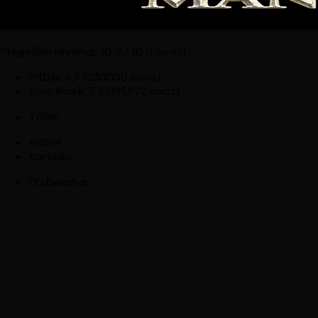
Megafilm reytingi:
10.0
/ 10
(1 ovoz)
IMDb
:
6.7
(330000 ovoz)
Kino Poisk
:
7.5
(195972 ovoz)
Triller
AQSH
Kanada
O'zbekcha