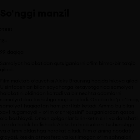
So'nggi manzil
2000
18
+
99
daqiqa
Samolyot halokatidan qutulganlarni o‘lim birma-bir ta’qib
qiladi.
Film maktab o‘quvchisi Aleks Brauning haqida hikoya qiladi.
U sinfdoshlari bilan sayohatga ketayotganida samolyot
halokatini oldindan ko‘radi va bir nechta odamlarni
samolyotdan tushishga majbur qiladi. Oradan ko‘p o‘tmay,
samolyot haqiqatan ham portlab ketadi. Ammo bu bilan
xavf tugamaydi — o‘lim o‘z “rejasini” buzganlardan qasos
ola boshlaydi. Omon qolganlar birin-ketin sirli va dahshatli
tarzda halok bo‘lishadi. Aleks bu hodisalarni tushunishga
va o‘limni aldashga harakat qiladi. Film o‘zining noodatiy
g‘oyasi, keskin atmosfera va kutilmagan o‘lim sahnalari