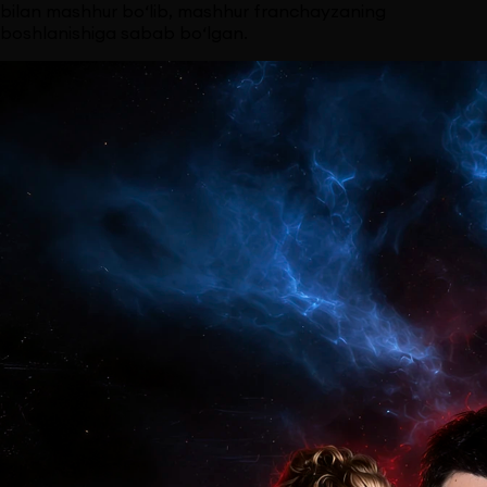
bilan mashhur bo‘lib, mashhur franchayzaning
boshlanishiga sabab bo‘lgan.