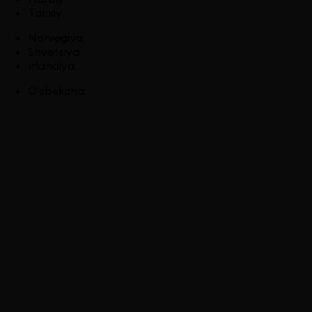
Tarixiy
Norvegiya
Shvetsiya
Irlandiya
O'zbekcha