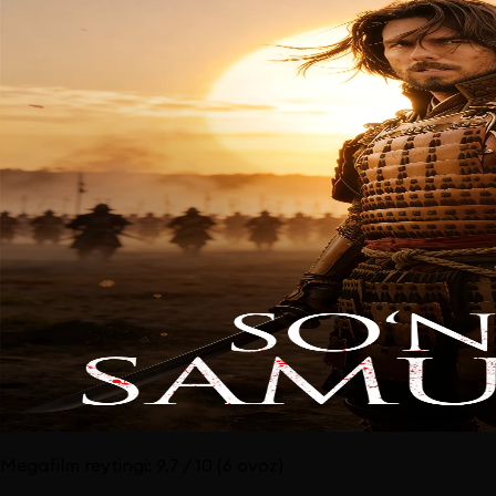
Megafilm reytingi:
9.7
/ 10
(6 ovoz)