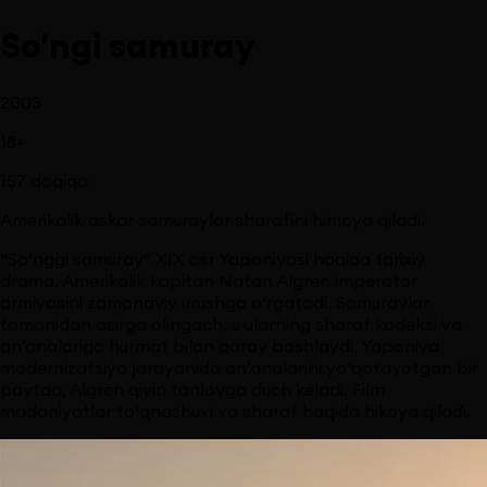
So'ngi samuray
2003
18
+
157
daqiqa
Amerikalik askar samuraylar sharafini himoya qiladi.
“So‘nggi samuray” XIX asr Yaponiyasi haqida tarixiy
drama. Amerikalik kapitan Natan Algren imperator
armiyasini zamonaviy urushga o‘rgatadi. Samuraylar
tomonidan asirga olingach, u ularning sharaf kodeksi va
an’analariga hurmat bilan qaray boshlaydi. Yaponiya
modernizatsiya jarayonida an’analarini yo‘qotayotgan bir
paytda, Algren qiyin tanlovga duch keladi. Film
madaniyatlar to‘qnashuvi va sharaf haqida hikoya qiladi.