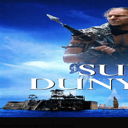
Megafilm reytingi:
9.0
/ 10
(3 ovoz)