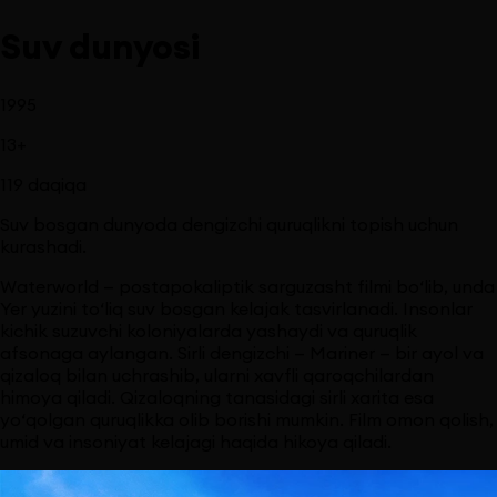
Suv dunyosi
1995
13
+
119
daqiqa
Suv bosgan dunyoda dengizchi quruqlikni topish uchun
kurashadi.
Waterworld — postapokaliptik sarguzasht filmi bo‘lib, unda
Yer yuzini to‘liq suv bosgan kelajak tasvirlanadi. Insonlar
kichik suzuvchi koloniyalarda yashaydi va quruqlik
afsonaga aylangan. Sirli dengizchi — Mariner — bir ayol va
qizaloq bilan uchrashib, ularni xavfli qaroqchilardan
himoya qiladi. Qizaloqning tanasidagi sirli xarita esa
yo‘qolgan quruqlikka olib borishi mumkin. Film omon qolish,
umid va insoniyat kelajagi haqida hikoya qiladi.