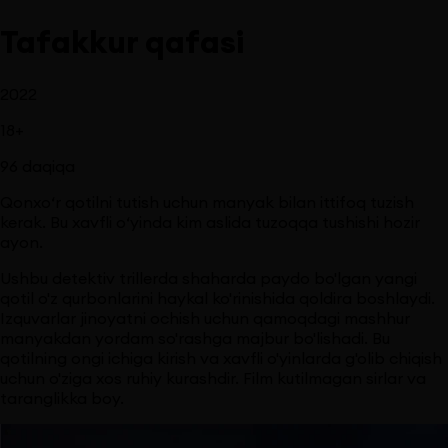
Tafakkur qafasi
2022
18
+
96
daqiqa
Qonxo‘r qotilni tutish uchun manyak bilan ittifoq tuzish
kerak. Bu xavfli o‘yinda kim aslida tuzoqqa tushishi hozir
ayon.
Ushbu detektiv trillerda shaharda paydo bo'lgan yangi
qotil o'z qurbonlarini haykal ko'rinishida qoldira boshlaydi.
Izquvarlar jinoyatni ochish uchun qamoqdagi mashhur
manyakdan yordam so'rashga majbur bo'lishadi. Bu
qotilning ongi ichiga kirish va xavfli o'yinlarda g'olib chiqish
uchun o'ziga xos ruhiy kurashdir. Film kutilmagan sirlar va
taranglikka boy.