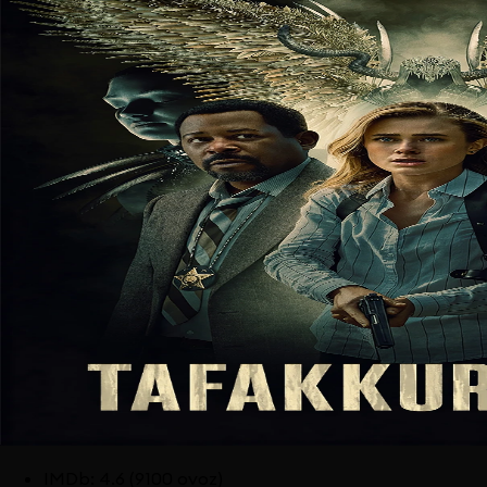
IMDb
:
4.6
(9100 ovoz)