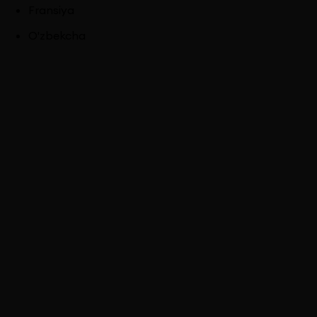
Fransiya
O'zbekcha