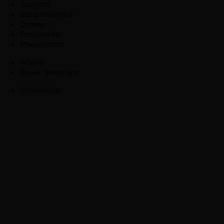
Jangari
Sarguzashtlar
Drama
Fantastika
Melodrama
AQSH
Buyuk Britaniya
O'zbekcha