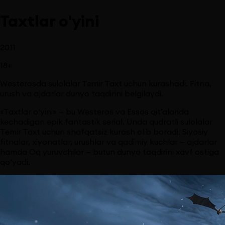
Taxtlar o'yini
2011
18
+
Westerosda sulolalar Temir Taxt uchun kurashadi. Fitna,
urush va ajdarlar dunyo taqdirini belgilaydi.
«Taxtlar o‘yini» — bu Westeros va Essos qit’alarida
kechadigan epik fantastik serial. Unda qudratli sulolalar
Temir Taxt uchun shafqatsiz kurash olib boradi. Siyosiy
fitnalar, xiyonatlar, urushlar va qadimiy kuchlar — ajdarlar
hamda Oq yuruvchilar — butun dunyo taqdirini xavf ostiga
qo‘yadi.