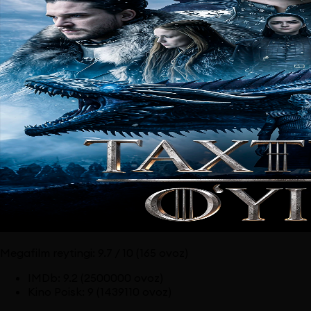
Megafilm reytingi:
9.7
/ 10
(165 ovoz)
IMDb
:
9.2
(2500000 ovoz)
Kino Poisk
:
9
(1439110 ovoz)