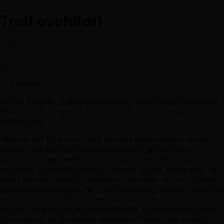
Troll ovchilari
2021
6
+
104
daqiqa
Dunyo halokat yoqasida. Qadimiy titanlar uyg'ondi va hal
qiluvchi epik jang endi sehrli Arkadiya ko'chalarida
boshlanadi.
Gilermo del Toro olamining yakuniy qismi bo'lgan ushbu
filmda Arkadiya qahramonlari o'zlarining eng xavfli
dushmanlariga qarshi birlashadilar. Sehrli dunyo va
insoniyat taqdiri qil ustida turganda, trollar, sehrgarlar va
oddiy insonlar qadimiy titanlarni to'xtatish uchun yagona
jamoaga aylanishadi. Yer yuzini butunlay yo'q qilib yuborishi
mumkin bo'lgan ushbu muqaddas urushda jasorat va
fidoyilik eng muhim qurolga aylanadi. Bu sarguzashtlarga
boy yakuniy jang barcha muxlislarni hayajonga soladi.