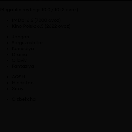
Megafilm reytingi:
10.0
/ 10
(2 ovoz)
IMDb
:
6.6
(7200 ovoz)
Kino Poisk
:
6.5
(2622 ovoz)
Jangari
Sarguzashtlar
Komediya
Drama
Oilaviy
Fantaziya
AQSH
Hindiston
Xitoy
O'zbekcha