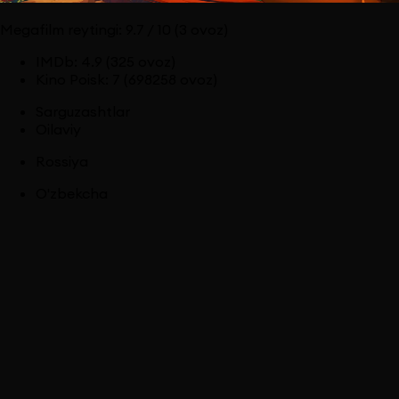
Megafilm reytingi:
9.7
/ 10
(3 ovoz)
IMDb
:
4.9
(325 ovoz)
Kino Poisk
:
7
(698258 ovoz)
Sarguzashtlar
Oilaviy
Rossiya
O'zbekcha