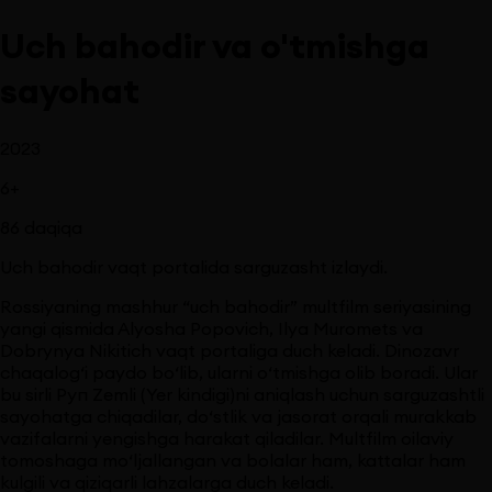
Uch bahodir va o'tmishga
sayohat
2023
6
+
86
daqiqa
Uch bahodir vaqt portalida sarguzasht izlaydi.
Rossiyaning mashhur “uch bahodir” multfilm seriyasining
yangi qismida Alyosha Popovich, Ilya Muromets va
Dobrynya Nikitich vaqt portaliga duch keladi. Dinozavr
chaqalog‘i paydo bo‘lib, ularni o‘tmishga olib boradi. Ular
bu sirli Pуп Zemli (Yer kindigi)ni aniqlash uchun sarguzashtli
sayohatga chiqadilar, do‘stlik va jasorat orqali murakkab
vazifalarni yengishga harakat qiladilar. Multfilm oilaviy
tomoshaga mo‘ljallangan va bolalar ham, kattalar ham
kulgili va qiziqarli lahzalarga duch keladi.