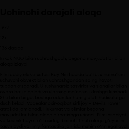
Uchinchi darajali aloqa
1977
12
+
136
daqiqa
Erkak NUO bilan uchrashgach, begona mavjudotlar bilan
aloqa izlaydi.
Film oddiy elektr ustasi Roy Niri haqida bo‘lib, u noma’lum
uchuvchi obyekt bilan uchrashgandan so‘ng hayoti
tubdan o‘zgaradi. U tushunarsiz tasvirlar va signallar bilan
ovora bo‘lib qoladi va ularning ma’nosini izlashga kirishadi.
Shu bilan birga, boshqa odamlar ham g‘alati hodisalarga
duch keladi. Voqealar oxir-oqibat sirli joy — Devils Tower
atrofida jamlanadi. Hukumat va olimlar begona
mavjudotlar bilan aloqa o‘rnatishga urinadi. Film insoniyat
va kosmik hayot o‘rtasidagi birinchi tinch aloqa g‘oyasini
tasvirlaydi va ilmiy fantastika janrida muhim o‘rin egallaydi.