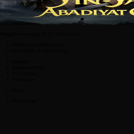
Megafilm reytingi:
10.0
/ 10
(2 ovoz)
IMDb
:
6.4
(5800 ovoz)
Kino Poisk
:
7
(2227 ovoz)
Jangari
Sarguzashtlar
Fantastika
Fantaziya
Xitoy
O'zbekcha