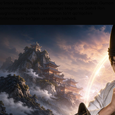
o‘limini birgalikda tergov qilishga majbur bo‘ladilar. Gumon
osmonlarga sig‘inish marosimiga kelgan va Qahrli Ilon
uyg‘onishining oldini olish uchun to‘rt qo‘riqchini
tiriltirmoqchi bo‘lgan ustalarga tushadi.