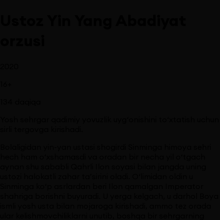
Ustoz Yin Yang Abadiyat
orzusi
2020
16
+
134
daqiqa
Yosh sehrgar qadimiy yovuzlik uyg‘onishini to‘xtatish uchun
sirli tergovga kirishadi.
Bolaligidan yin-yan ustasi shogirdi Sinminga himoya sehri
hech ham o‘xshamasdi va oradan bir necha yil o‘tgach
aynan shu sababli Qahrli Ilon soyasi bilan jangda uning
ustozi halokatli zahar ta’sirini oladi. O‘limidan oldin u
Sinminga ko‘p asrlardan beri Ilon qamalgan Imperator
shahriga borishni buyuradi. U yerga kelgach, u darhol Boya
ismli yosh usta bilan mojaroga kirishadi, ammo tez orada
ular kelishmovchiliklarni unutib, boshqa bir sehrgarning