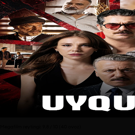
Megafilm reytingi:
9.8
/ 10
(40 ovoz)