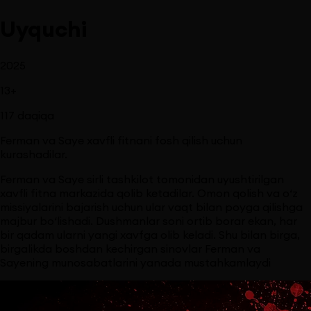
Uyquchi
2025
13
+
117
daqiqa
Ferman va Saye xavfli fitnani fosh qilish uchun
kurashadilar.
Ferman va Saye sirli tashkilot tomonidan uyushtirilgan
xavfli fitna markazida qolib ketadilar. Omon qolish va o‘z
missiyalarini bajarish uchun ular vaqt bilan poyga qilishga
majbur bo‘lishadi. Dushmanlar soni ortib borar ekan, har
bir qadam ularni yangi xavfga olib keladi. Shu bilan birga,
birgalikda boshdan kechirgan sinovlar Ferman va
Sayening munosabatlarini yanada mustahkamlaydi