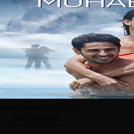
Megafilm reytingi:
10.0
/ 10
(3 ovoz)
IMDb
:
5.4
(8164 ovoz)
Kino Poisk
:
6.8
(830 ovoz)