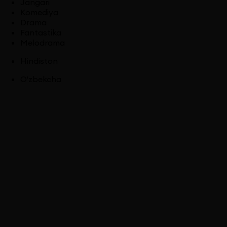
Jangari
Komediya
Drama
Fantastika
Melodrama
Hindiston
O'zbekcha