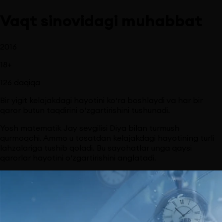
Vaqt sinovidagi muhabbat
2016
18
+
126
daqiqa
Bir yigit kelajakdagi hayotini ko‘ra boshlaydi va har bir
qaror butun taqdirini o‘zgartirishini tushunadi.
Yosh matematik Jay sevgilisi Diya bilan turmush
qurmoqchi. Ammo u tosatdan kelajakdagi hayotining turli
lahzalariga tushib qoladi. Bu sayohatlar unga qaysi
qarorlar hayotini o‘zgartirishini anglatadi.