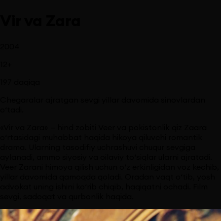
Vir va Zara
2004
12
+
197
daqiqa
Chegaralar ajratgan sevgi yillar davomida sinovlardan
o‘tadi.
«Vir va Zara» — hind zobiti Veer va pokistonlik qiz Zaara
o‘rtasidagi muhabbat haqida hikoya qiluvchi romantik
drama. Ularning tasodifiy uchrashuvi chuqur sevgiga
aylanadi, ammo siyosiy va oilaviy to‘siqlar ularni ajratadi.
Veer Zarani himoya qilish uchun o‘z erkinligidan voz kechib,
yillar davomida qamoqda qoladi. Oradan vaqt o‘tib, yosh
advokat uning ishini ko‘rib chiqib, haqiqatni ochadi. Film
sevgi, sadoqat va qurbonlik haqida.