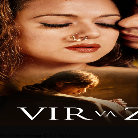
Megafilm reytingi:
10.0
/ 10
(2 ovoz)