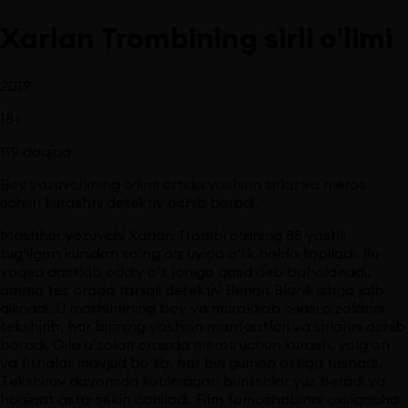
Xarlan Trombining sirli o'limi
2019
18
+
119
daqiqa
Boy yozuvchining o‘limi ortida yashirin sirlar va meros
uchun kurashni detektiv ochib beradi.
Mashhur yozuvchi Xarlan Trombi o‘zining 85 yoshli
tug‘ilgan kunidan so‘ng o‘z uyida o‘lik holda topiladi. Bu
voqea dastlab oddiy o‘z joniga qasd deb baholanadi,
ammo tez orada taniqli detektiv Benoit Blank ishga jalb
qilinadi. U marhumning boy va murakkab oilasi a’zolarini
tekshirib, har birining yashirin manfaatlari va sirlarini ochib
boradi. Oila a’zolari orasida meros uchun kurash, yolg‘on
va fitnalar mavjud bo‘lib, har biri gumon ostiga tushadi.
Tekshiruv davomida kutilmagan burilishlar yuz beradi va
haqiqat asta-sekin ochiladi. Film tomoshabinni oxirigacha