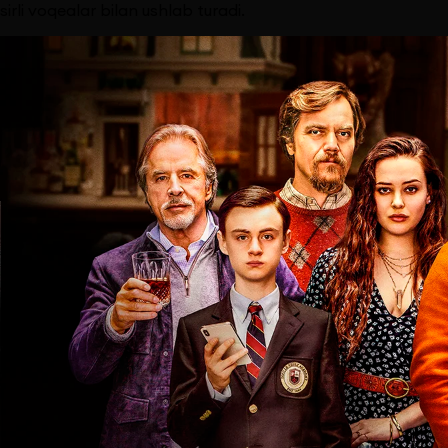
sirli voqealar bilan ushlab turadi.